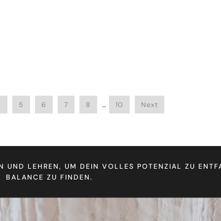
4
5
6
7
8
…
10
Next
N UND LEHREN, UM DEIN VOLLES POTENZIAL ZU ENTF
BALANCE ZU FINDEN.