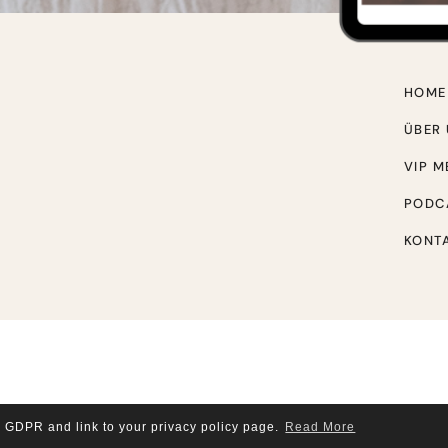
HOME
ÜBER
VIP 
PODC
KONT
© COPYRIGHT
DIANA SCHLÖSSIN
2026
. THEME BY
BLUCHIC
.
r GDPR and link to your privacy policy page.
Read More