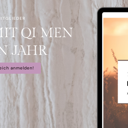
ITGLIEDER
IT QI MEN
N JAHR
eich anmelden!